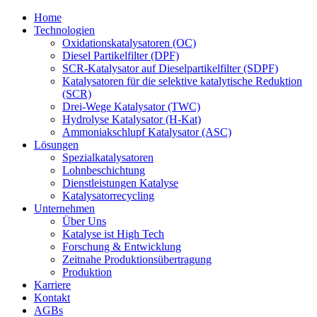
Home
Technologien
Oxidationskatalysatoren (OC)
Diesel Partikelfilter (DPF)
SCR-Katalysator auf Dieselpartikelfilter (SDPF)
Katalysatoren für die selektive katalytische Reduktion
(SCR)
Drei-Wege Katalysator (TWC)
Hydrolyse Katalysator (H-Kat)
Ammoniakschlupf Katalysator (ASC)
Lösungen
Spezialkatalysatoren
Lohnbeschichtung
Dienstleistungen Katalyse
Katalysatorrecycling
Unternehmen
Über Uns
Katalyse ist High Tech
Forschung & Entwicklung
Zeitnahe Produktionsübertragung
Produktion
Karriere
Kontakt
AGBs