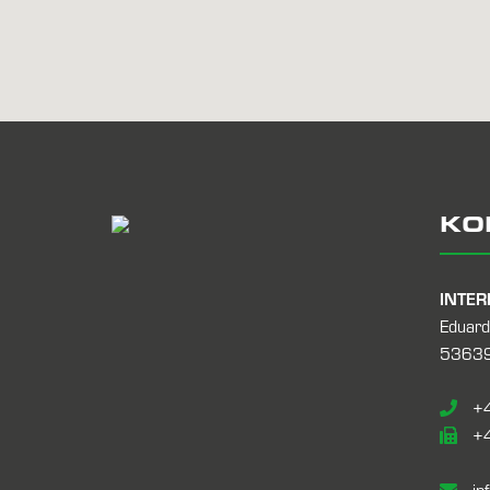
KO
INTER
Eduard
53639
+4
+4