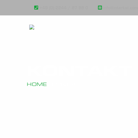
+49 (0) 2244 / 87 88 0
info@interkat.com
KONTAKT
HOME
»
KONTAKT