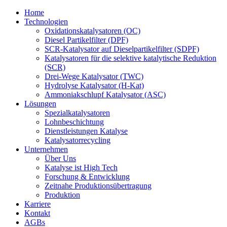
Home
Technologien
Oxidationskatalysatoren (OC)
Diesel Partikelfilter (DPF)
SCR-Katalysator auf Dieselpartikelfilter (SDPF)
Katalysatoren für die selektive katalytische Reduktion
(SCR)
Drei-Wege Katalysator (TWC)
Hydrolyse Katalysator (H-Kat)
Ammoniakschlupf Katalysator (ASC)
Lösungen
Spezialkatalysatoren
Lohnbeschichtung
Dienstleistungen Katalyse
Katalysatorrecycling
Unternehmen
Über Uns
Katalyse ist High Tech
Forschung & Entwicklung
Zeitnahe Produktionsübertragung
Produktion
Karriere
Kontakt
AGBs