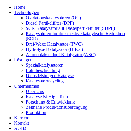
Home
Technologien
Oxidationskatalysatoren (OC)
Diesel Partikelfilter (DPF)
SCR-Katalysator auf Dieselpartikelfilter (SDPF)
Katalysatoren für die selektive katalytische Reduktion
(SCR)
Drei-Wege Katalysator (TWC)
Hydrolyse Katalysator (H-Kat)
Ammoniakschlupf Katalysator (ASC)
Lösungen
Spezialkatalysatoren
Lohnbeschichtung
Dienstleistungen Katalyse
Katalysatorrecycling
Unternehmen
Über Uns
Katalyse ist High Tech
Forschung & Entwicklung
Zeitnahe Produktionsübertragung
Produktion
Karriere
Kontakt
AGBs